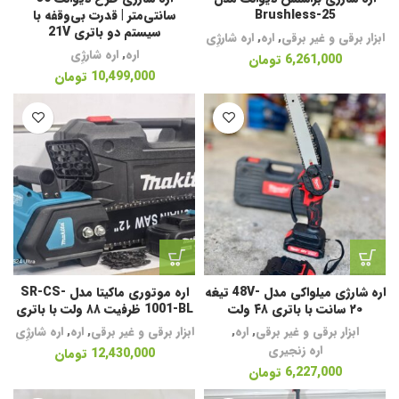
Brushless-25
سانتی‌متر | قدرت بی‌وقفه با
سیستم دو باتری 21V
ابزار برقی و غیر برقی
,
اره
,
اره شارژِی
اره
,
اره شارژِی
6,261,000
تومان
10,499,000
تومان
اره شارژی میلواکی مدل -48V تیغه
اره موتوری ماکیتا مدل SR-CS-
۲۰ سانت با باتری ۴۸ ولت
1001-BL ظرفیت ۸۸ ولت با باتری
ابزار برقی و غیر برقی
,
اره
,
ابزار برقی و غیر برقی
,
اره
,
اره شارژِی
اره زنجیری
12,430,000
تومان
6,227,000
تومان