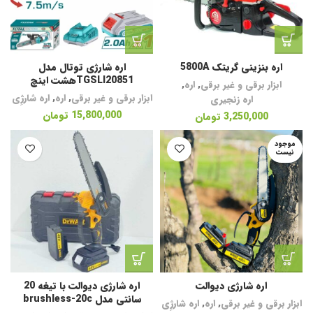
اره بنزینی گریتک 5800A
اره شارژی توتال مدل
TGSLI20851هشت اینچ
ابزار برقی و غیر برقی
,
اره
,
ابزار برقی و غیر برقی
,
اره
,
اره شارژِی
اره زنجیری
15,800,000
تومان
3,250,000
تومان
موجود
نیست
اره شارژی دیوالت
اره شارژی دیوالت با تیغه 20
سانتی مدل brushless-20c
ابزار برقی و غیر برقی
,
اره
,
اره شارژِی