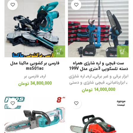
ست قیچی و اره شارژی همراه
فارسی بر کشویی ماکیتا مدل
دسته تلسکوپی 3متری مدل 199V
ms501ac
ابزار برقی و غیر برقی
,
اره
,
اره شارژِی
اره
,
فارسی بر
,
ابزارباغبانی
,
قیچی شارژی و دستی
34,800,000
تومان
14,000,000
تومان
موجود
نیست