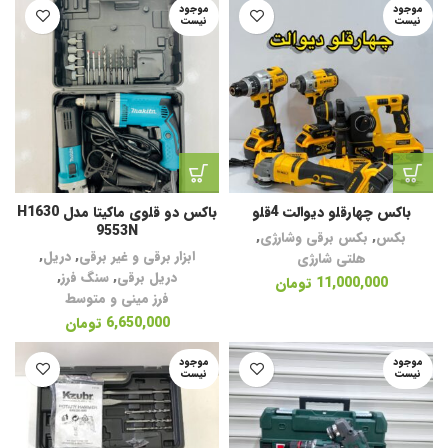
موجود
موجود
نیست
نیست
باکس چهار‌قلو دیوالت 4قلو
باکس دو قلوی ماکیتا مدل H1630
9553N
بکس
,
بکس برقی وشارژی
,
ابزار برقی و غیر برقی
,
دریل
,
هلتی شارژی
دریل برقی
,
سنگ فرز
,
11,000,000
تومان
فرز مینی و متوسط
6,650,000
تومان
موجود
موجود
نیست
نیست