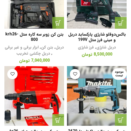
باکس‌دوقلو شارژی پارکساید دریل
بتن کن زوبر سه کاره مدل krh26-
و مینی فرز مدل 199V
800
دریل شارژِی
,
فرز شارژی
دریل
,
بتن کن
,
ابزار برقی و غیر برقی
,
دریل چکشی تخریب
8,500,000
تومان
7,040,000
تومان
موجود
نیست