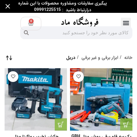
پیگیری سفارشات ومشاوره محصولات با این شماره
درارتباط باشید : 09991225515
0
ابزار اندازه گیری
ابزار غیر برقی
ابزار برقی و غیر برقی
خانه
ابزار برقی و غیر برقی
دریل
پک سه قلو برقی بوش مدل GBH
چکش تخریب ماکیتا مدل