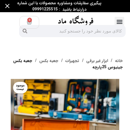
پیگیری سفارشات ومشاوره محصولات با این شماره
درارتباط باشید : 09991225515
0
ابزار اندازه گیری
ابزار غیر برقی
ابزار برقی و غیر برقی
خانه
ابزار غیر برقی
تجهیزات
جعبه بکس
جعبه بکس
جینیوس 25پارچه
موجود
نیست