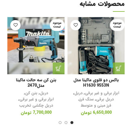
محصولات مشابه
موجود
موجود
م
نیست
نیست
ن
باکس دو قلوی ماکیتا مدل
بتن کن سه حالت ماکیتا
H1630 9553N
مدل2470
ابزار برقی و غیر برقی
,
دریل
,
دریل
,
بتن کن
,
دریل برقی
,
سنگ فرز
,
ابزار برقی و غیر برقی
,
فرز مینی و متوسط
دریل چکشی تخریب
6,650,000
تومان
7,700,000
تومان