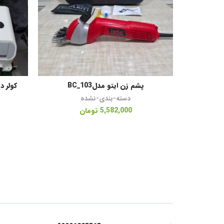
پشم زن ایتو مدلBC_103
کولر‌ درجا ۲۴ولت مدل 
اطلاعات بیشتر
دسته-بندی-نشده
5,582,000
تومان