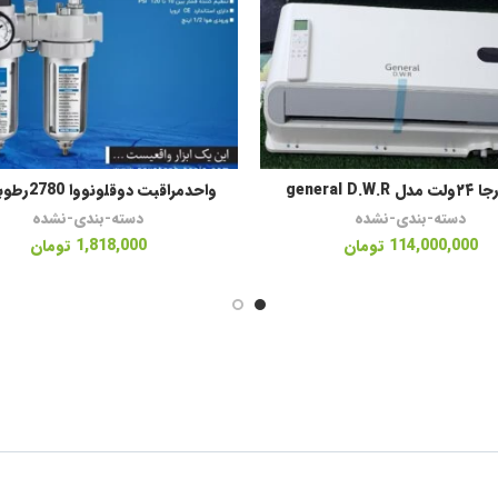
general D.W.R
واحدمراقبت دوقلونووا 2780رطوبت گیر
افزودن به سبد خرید
اطلاعات بیشتر
دسته-بندی-نشده
دسته-بندی-نشده
114,000,000
تومان
1,818,000
تومان