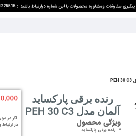
پیگیری سفارشات ومشاوره محصولات با این شماره درارتباط باشید : 09991225515
PE
رنده برقی پارکساید
00,000
آلمان مدل PEH 30 C3
اگر در مور
ویژگی محصول
در ارتباط ب
رنده برقی پارکساید