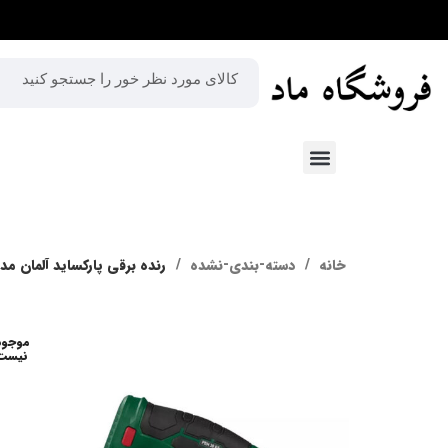
خانه
دسته-بندی-نشده
رنده برقی پارکساید آلمان مدل H 30 C3
موجود
نیست