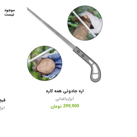
موجود
نیست
اره جادوئی همه کاره
افزودن به سبد خرید
ابزارباغبانی
قیچ
299,900
تومان
ابز