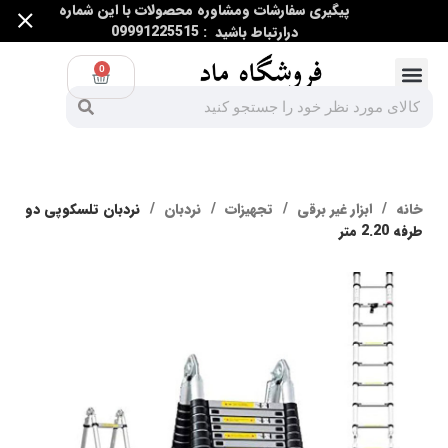
پیگیری سفارشات ومشاوره محصولات با این شماره
درارتباط باشید : 09991225515
0
ابزار اندازه گیری
ابزار غیر برقی
ابزار برقی و غیر برقی
خانه
ابزار غیر برقی
تجهیزات
نردبان
نردبان تلسکوپی دو
طرفه 2.20 متر