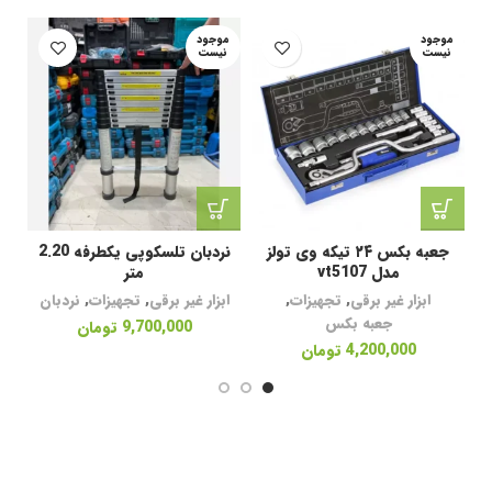
موجود
موجود
نیست
نیست
جعبه بکس ۲۴ تیکه وی تولز
نردبان تلسکوپی یکطرفه 2.20
ج
مدل vt5107
متر
ابزار غیر برقی
,
تجهیزات
,
ابزار غیر برقی
,
تجهیزات
,
نردبان
جعبه بکس
9,700,000
تومان
4,200,000
تومان