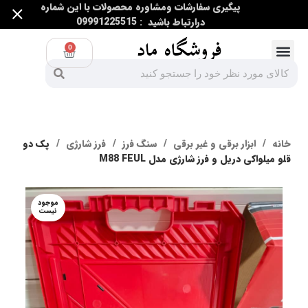
پیگیری سفارشات ومشاوره محصولات با این شماره
درارتباط باشید : 09991225515
0
ابزار اندازه گیری
ابزار غیر برقی
ابزار برقی و غیر برقی
خانه
ابزار برقی و غیر برقی
سنگ فرز
فرز شارژی
پک دو
قلو میلواکی دریل و فرز شارژی مدل M88 FEUL
موجود
نیست