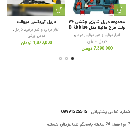
مجموعه دریل شارژی چکشی ۳۶
دریل گیربکسی دیوالت
د
ولت طرح ماکیتا مدل B-kitblue
ابزار برقی و غیر برقی
,
دریل
,
ابزار برقی و غیر برقی
,
دریل
,
دریل برقی
دریل شارژِی
1,870,000
تومان
7,390,000
تومان
شماره تماس پشتیبانی :
09991225515
7 روز هفته 24 ساعته پاسخگو شما عزیزان هستیم