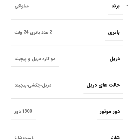
برند
میلواکی
باتری
2 عدد باتری 24 ولت
دریل
دو کاره دریل و پیچبند
حالت های دریل
دریل،چکشی،پیچبند
دور موتور
1300 دور
شارژر
فست شارژ