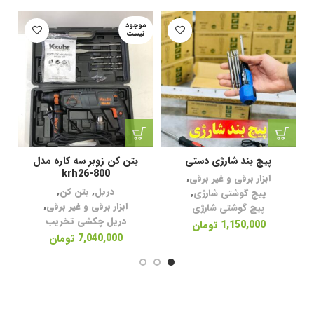
موجود
م
نیست
ن
پیچ بند شارژی دستی
بتن کن زوبر سه کاره مدل
krh26-800
ابزار برقی و غیر برقی
,
دریل
,
بتن کن
,
پیچ گوشتی شارژی
,
ابزار برقی و غیر برقی
,
پیچ گوشتی شارژی
دریل چکشی تخریب
1,150,000
تومان
7,040,000
تومان