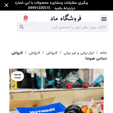
پیگیری سفارشات ومشاوره محصولات با این شماره
درارتباط باشید : 09991225515
0
ابزار اندازه گیری
ابزار غیر برقی
ابزار برقی و غیر برقی
خانه
ابزار برقی و غیر برقی
کارواش
کارواش
کارواش
دینامی هیوندا
موجود
نیست