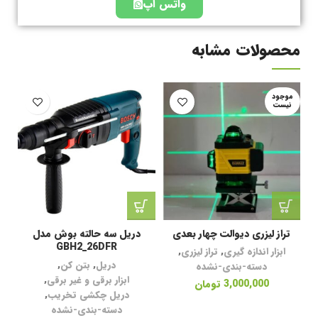
واتس اپ
محصولات مشابه
موجود
م
نیست
ن
تراز لیزری دیوالت چهار بعدی
دریل سه حالته بوش مدل
مین
GBH2_26DFR
ابزار اندازه گیری
,
تراز لیزری
,
دریل
,
بتن کن
,
دسته-بندی-نشده
ابزار برقی و غیر برقی
,
3,000,000
تومان
دریل چکشی تخریب
,
دسته-بندی-نشده