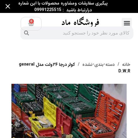
پیگیری سفارشات ومشاوره محصولات با این شماره
درارتباط باشید : 09991225515
0
ابزار اندازه گیری
ابزار غیر برقی
ابزار برقی و غیر برقی
خانه
دسته-بندی-نشده
کولر‌ درجا ۲۴ولت مدل general
D.W.R